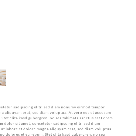
setetur sadipscing elitr, sed diam nonumy eirmod tempor
na aliquyam erat, sed diam voluptua. At vero eos et accusam
. Stet clita kasd gubergren, no sea takimata sanctus est Lorem
m dolor sit amet, consetetur sadipscing elitr, sed diam
t labore et dolore magna aliquyam erat, sed diam voluptua.
duo dolores et ea rebum. Stet clita kasd gubergren, no sea