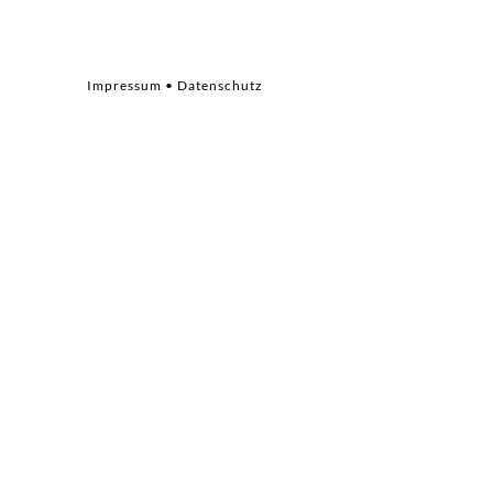
814 537 180
alde
Impressum
•
Datenschutz