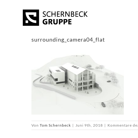
Skip
to
content
surrounding_camera04_flat
Von
Tom Schernbeck
|
Juni 9th, 2018
|
Kommentare dea