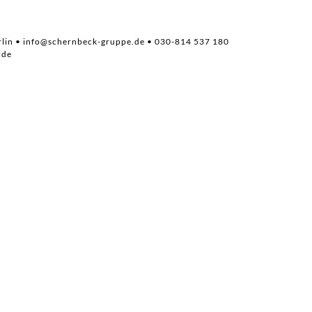
rlin •
info@schernbeck-gruppe.de
• 030-
aße 62 • 16227 Ebersw