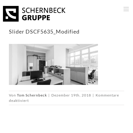
Skip
to
content
Slider DSCF5635_Modified
Von
Tom Schernbeck
|
Dezember 19th, 2018
|
Kommentare
für
deaktiviert
Slider
DSCF5635_Modified